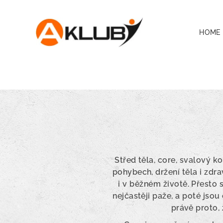
HOME
Střed těla, core, svalový k
pohybech, držení těla i zdra
i v běžném životě. Přesto 
nejčastěji paže, a poté jsou
právě proto,