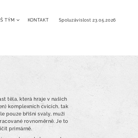
Š TÝM
KONTAKT
Spoluzávislost 23.05.2026
t těla, která hraje v našich
jen) komplexních cvicích, tak
le pouze břišní svaly, muži
vypracované rovnoměrně. Je to
čit primárně.