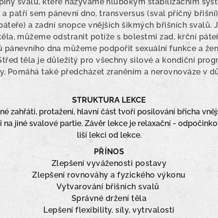
upiny svalů, které nazýváme hlubokým stabilizačním sy
patří sem pánevní dno, transversus (sval příčný břišní),
áteře) a zadní snopce vnějších šikmých břišních svalů. 
ěla, můžeme odstranit potíže s bolestmi zad, krční páteře
lů pánevního dna můžeme podpořit sexuální funkce a žen
třed těla je důležitý pro všechny silové a kondiční progr
y. Pomáhá také předcházet zraněním a nerovnováze v dů
STRUKTURA LEKCE
 zahřáti, protažení, hlavní část tvoří posilování břicha vnějš
na jiné svalové partie. Závěr lekce je relaxační - odpočinko
liší lekci od lekce.
PŘÍNOS
Zlepšení vyváženosti postavy
Zlepšení rovnováhy a fyzického výkonu
Vytvarování břišních svalů
Správné držení těla
Lepšení flexibility, síly, vytrvalosti