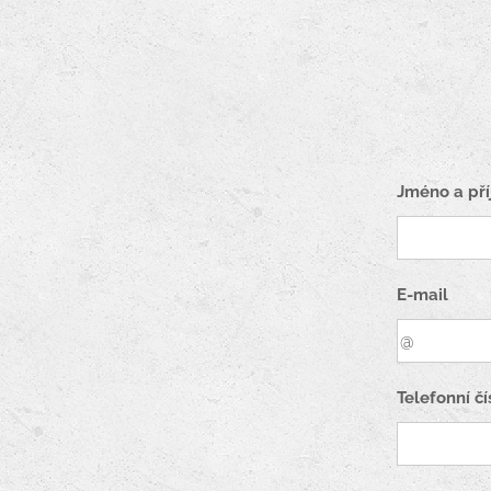
Jméno a pří
E-mail
Telefonní čí