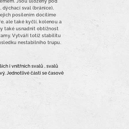
stémem. Jsou uloženy pod
 dýchací sval (bránice),
Jejich posílením docílíme
, ale také kyčlí, kolenou a
y také usnadnit obtížnost
amy. Vytváří totiž stabilitu
sledku nestabilního trupu.
ích i vnitřních svalů , svalů
vý. Jednotlivé části se časově