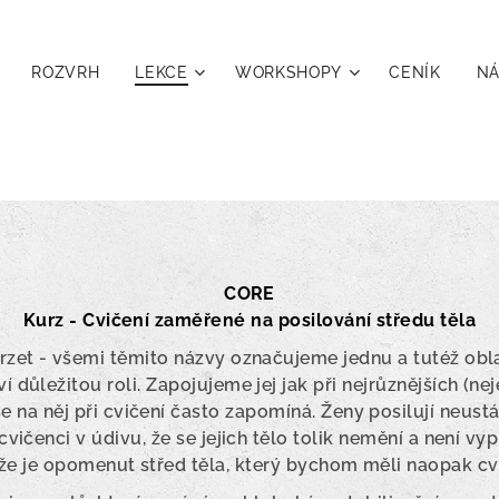
ROZVRH
LEKCE
WORKSHOPY
CENÍK
NÁ
CORE
Kurz - Cvičení zaměřené na posilování středu těla
orzet - všemi těmito názvy označujeme jednu a tutéž oblas
ví důležitou roli. Zapojujeme jej jak při nejrůznějších (ne
se na něj při cvičení často zapomíná. Ženy posilují neustá
 cvičenci v údivu, že se jejich tělo tolik nemění a není 
 že je opomenut střed těla, který bychom měli naopak cvi