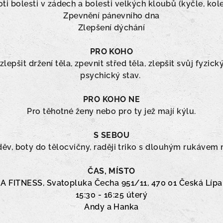
ti bolesti v zádech a bolesti velkých kloubů (kyčle, kol
Zpevnění pánevního dna
Zlepšení dýchání
PRO KOHO
epšit držení těla, zpevnit střed těla, zlepšit svůj fyzic
psychický stav.
PRO KOHO NE
Pro těhotné ženy nebo pro ty jež mají kýlu.
S SEBOU
v, boty do tělocvičny, raději triko s dlouhým rukávem na 
ČAS, MÍSTO
A
FITNESS, Svatopluka Čecha 951/11, 470 01 Česká Lípa
15:30 - 16:25 úterý
Andy a Hanka