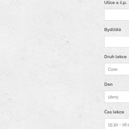
Ulice a č.p.
Bydliště
Druh lekce
Den
Čas lekce