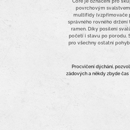
Core je označení pro sk
povrchovým svalstvem a 
multifidy (vzpřimovače p
správného rovného držení t
ramen. Díky posílení sva
početí i stavu po porodu. S
pro všechny ostatní pohyb
Procvičení dýchání, pozvolné
zádových a někdy zbyde čas i 