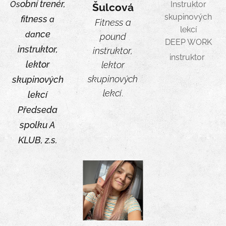
obní trenér,
Os
Instruktor
Šulcová
skupinových
fitness
a
Fitness a
lekcí
nce
da
pound
DEEP WORK
instruktor,
instruktor,
instruktor
lektor
lektor
skupinových
skupinových
lekcí
.
lekcí
Předseda
spolku A
KLUB, z.s.